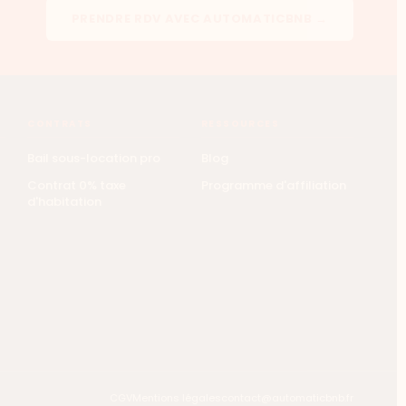
PRENDRE RDV AVEC AUTOMATICBNB →
CONTRATS
RESSOURCES
Bail sous-location pro
Blog
Contrat 0% taxe
Programme d'affiliation
d'habitation
CGV
Mentions légales
contact@automaticbnb.fr