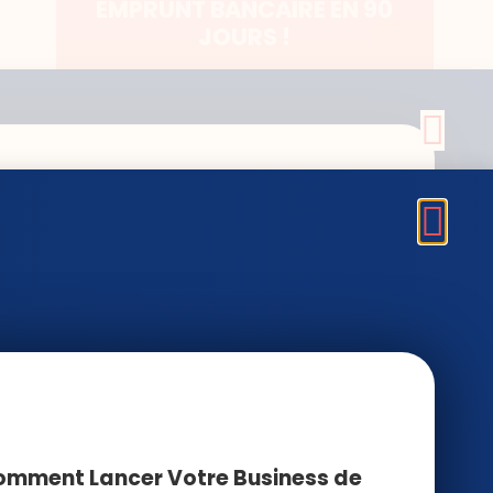
EMPRUNT BANCAIRE EN 90
JOURS !
RECEVOIR MA FORMATION
DERNIERS ARTICLES
Facturation
électronique 1er
septembre 2026 : ce
que tout sous-loueur
pro doit faire cet été
24 juillet 2026
mment Lancer Votre Business de
Frais partagés vs frais