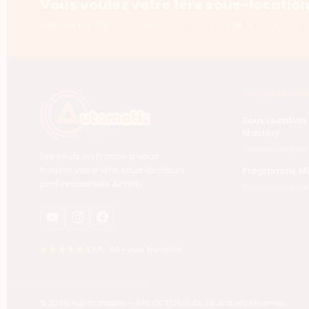
Vous voulez votre 1ère sous-location
Résultat garanti — ou remboursé. Sans crédit. Sans apport.
ACCOMPAGNE
Sous Location 
Mastery
Prendre RDV pour
Les seuls en France à vous
trouver votre 1ère sous-location
Programme M
professionnelle Airbnb.
Prendre RDV pour
★★★★★
4,9/5 · 66+ avis Trustpilot
© 2026 AutomaticBnb — SAS OCTOPUS 39. Tous droits réservés.