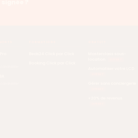
 signée ?
MENTS
FORMATIONS
GRATUIT
Pro
Beds24 Click par Click
Masterclass sous-
location
OFFERT
Booking Click par Click
 candidater
Automatiser votre LCD
OFFERT
BA
Gérer sans conciergerie
 candidater
OFFERT
+20% de revenus
OFFERT