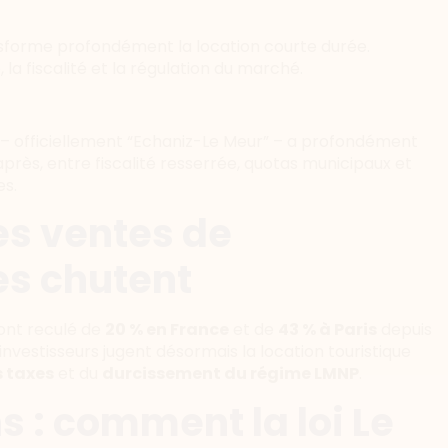
sforme profondément la location courte durée.
la fiscalité et la régulation du marché.
– officiellement “Echaniz-Le Meur” – a profondément
près, entre fiscalité resserrée, quotas municipaux et
es.
les ventes de
es chutent
 ont reculé de
20 % en France
et de
43 % à Paris
depuis
nvestisseurs jugent désormais la location touristique
 taxes
et du
durcissement du régime LMNP
.
ns : comment la loi Le