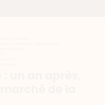
condaires chutent
irbnb redéfinit les règles locales
njeu politique
ité
de la loi
onnalisée
 : un an après,
e marché de la