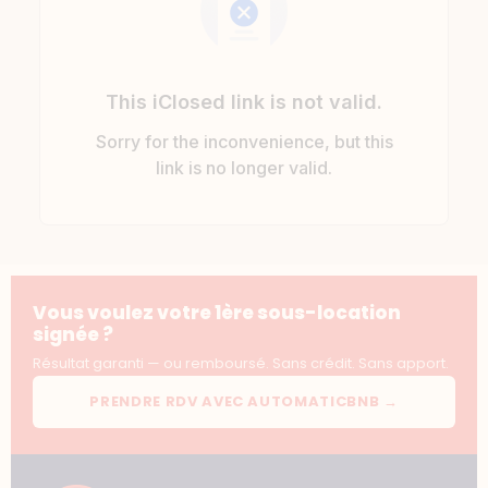
Vous voulez votre 1ère sous-location
signée ?
Résultat garanti — ou remboursé. Sans crédit. Sans apport.
PRENDRE RDV AVEC AUTOMATICBNB →