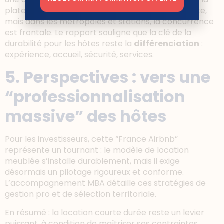
plateforme compense une offre hôtelière absente,
mais dans les métropoles et stations, la concurrence
est frontale. Le rapport souligne que la clé de la
durabilité pour les hôtes reste la
différenciation
:
expérience, accueil, sécurité, services.
5. Perspectives : vers une
“professionnalisation
massive” des hôtes
Pour les investisseurs, cette “France Airbnb”
représente un tournant : le modèle de location
meublée s’installe durablement, mais il exige
désormais un pilotage rigoureux et conforme.
L’accompagnement MBA détaille ces stratégies de
gestion pro et de sélection territoriale.
En résumé : la location courte durée reste un levier
puissant, à condition de maîtriser ses contraintes