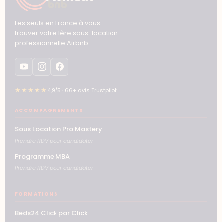
Les seuls en France à vous
trouver votre 1ère sous-location
professionnelle Airbnb.
★★★★★
4,9/5 · 66+ avis Trustpilot
ACCOMPAGNEMENTS
Sous Location Pro Mastery
Prendre RDV pour candidater
Programme MBA
Prendre RDV pour candidater
FORMATIONS
Beds24 Click par Click