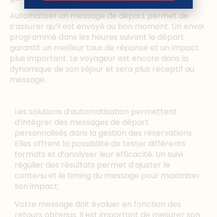
Automatiser un message de départ permet de
s’assurer qu’il est envoyé au bon moment. Un envoi
programmé dans les heures suivant le départ
garantit un meilleur taux de réponse et un impact
plus important. Le voyageur est encore dans la
dynamique de son séjour et sera plus réceptif au
message.
Les solutions d’automatisation permettent
d’intégrer des messages de départ
personnalisés dans la gestion des réservations.
Elles offrent la possibilité de tester différents
formats et d’analyser leur efficacité. Un suivi
régulier des résultats permet d’ajuster le
contenu et le timing du message pour maximiser
son impact.
Votre message doit évoluer en fonction des
retours obtenus. Il est important de mesurer son