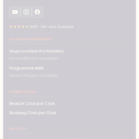
★★★★★
4,9/5 · 66+ avis Trustpilot
ACCOMPAGNEMENTS
Sous Location Pro Mastery
Prendre RDV pour candidater
Programme MBA
Prendre RDV pour candidater
FORMATIONS
Beds24 Click par Click
Booking Click par Click
GRATUIT