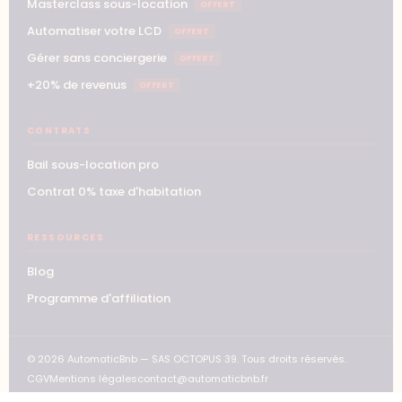
Masterclass sous-location
OFFERT
Automatiser votre LCD
OFFERT
Gérer sans conciergerie
OFFERT
+20% de revenus
OFFERT
CONTRATS
Bail sous-location pro
Contrat 0% taxe d'habitation
RESSOURCES
Blog
Programme d'affiliation
© 2026 AutomaticBnb — SAS OCTOPUS 39. Tous droits réservés.
CGV
Mentions légales
contact@automaticbnb.fr