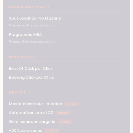
ACCOMPAGNEMENTS
Sous Location Pro Mastery
Prendre RDV pour candidater
Programme MBA
Prendre RDV pour candidater
FORMATIONS
Beds24 Click par Click
Booking Click par Click
GRATUIT
Masterclass sous-location
OFFERT
Automatiser votre LCD
OFFERT
Gérer sans conciergerie
OFFERT
+20% de revenus
OFFERT