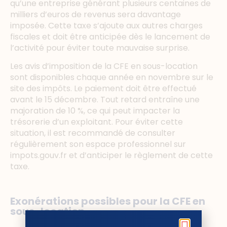
qu’une entreprise générant plusieurs centaines de
milliers d’euros de revenus sera davantage
imposée. Cette taxe s’ajoute aux autres charges
fiscales et doit être anticipée dès le lancement de
l’activité pour éviter toute mauvaise surprise.
Les avis d’imposition de la CFE en sous-location
sont disponibles chaque année en novembre sur le
site des impôts. Le paiement doit être effectué
avant le 15 décembre. Tout retard entraîne une
majoration de 10 %, ce qui peut impacter la
trésorerie d’un exploitant. Pour éviter cette
situation, il est recommandé de consulter
régulièrement son espace professionnel sur
impots.gouv.fr et d’anticiper le règlement de cette
taxe.
Exonérations possibles pour la CFE en
sous-location