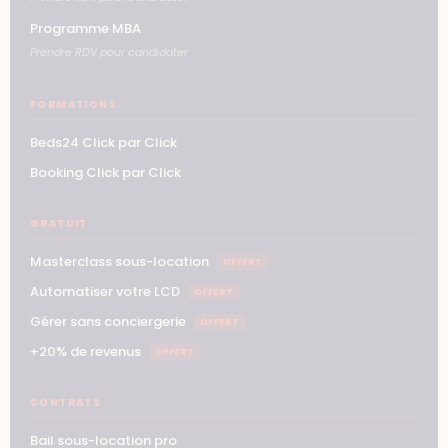
Programme MBA
Prendre RDV pour candidater
FORMATIONS
Beds24 Click par Click
Booking Click par Click
GRATUIT
Masterclass sous-location
OFFERT
Automatiser votre LCD
OFFERT
Gérer sans conciergerie
OFFERT
+20% de revenus
OFFERT
CONTRATS
Bail sous-location pro