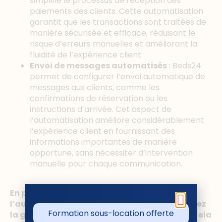
simplifie le processus de réception des
paiements des clients. Cette automatisation
garantit que les transactions sont traitées de
manière sécurisée et efficace, réduisant le
risque d’erreurs manuelles et améliorant la
fluidité de l’expérience client.
Envoi de messages automatisés
: Beds24
permet de configurer l’envoi automatique de
messages aux clients, comme les
confirmations de réservation ou les
instructions d’arrivée. Cet aspect de
l’automatisation améliore considérablement
l’expérience client en fournissant des
informations importantes de manière
opportune, sans nécessiter d’intervention
manuelle pour chaque communication.
En prenant ces mesures initiales vers
l’automatisation avec Beds24, vous simplifiez
Formation sous-location offerte
la gestion de vos locations courtes durées. Cela