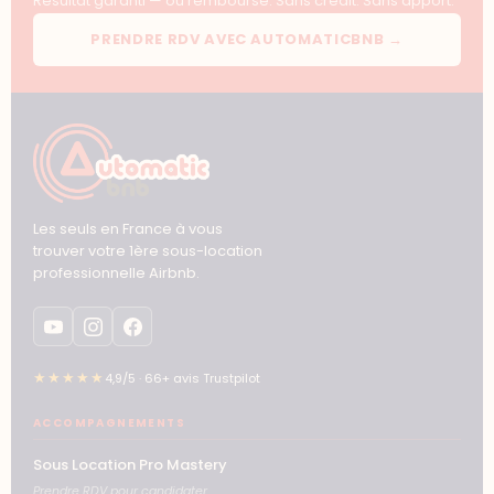
Résultat garanti — ou remboursé. Sans crédit. Sans apport.
PRENDRE RDV AVEC AUTOMATICBNB →
Les seuls en France à vous
trouver votre 1ère sous-location
professionnelle Airbnb.
★★★★★
4,9/5 · 66+ avis Trustpilot
ACCOMPAGNEMENTS
Sous Location Pro Mastery
Prendre RDV pour candidater