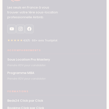
Les seuls en France à vous
trouver votre 1ère sous-location
professionnelle Airbnb.
★★★★★
4,9/5 · 66+ avis Trustpilot
ACCOMPAGNEMENTS
Sous Location Pro Mastery
Prendre RDV pour candidater
Programme MBA
Prendre RDV pour candidater
FORMATIONS
Beds24 Click par Click
Booking Click par Click