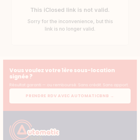
Vous voulez votre 1ère sous-location
signée ?
Résultat garanti — ou remboursé. Sans crédit. Sans apport.
PRENDRE RDV AVEC AUTOMATICBNB →