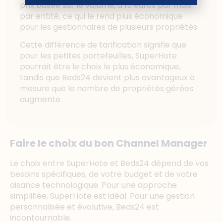
prix basée sur le volume, à 15 euros par mois
par entité, ce qui le rend plus économique
pour les gestionnaires de plusieurs propriétés.
Cette différence de tarification signifie que
pour les petites portefeuilles, SuperHote
pourrait être le choix le plus économique,
tandis que Beds24 devient plus avantageux à
mesure que le nombre de propriétés gérées
augmente.
Faire le choix du bon Channel Manager
Le choix entre SuperHote et Beds24 dépend de vos
besoins spécifiques, de votre budget et de votre
aisance technologique. Pour une approche
simplifiée, SuperHote est idéal. Pour une gestion
personnalisée et évolutive, Beds24 est
incontournable.