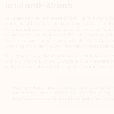
la loi anti-Airbnb
Le 8 juillet dernier, le
Conseil d’État
a annulé une niche
louant via Airbnb. Cette décision s’inscrit dans le cadr
fiscaux des locations meublées de courte durée. Aupara
abattement fiscal avantageux : 50 % sur les revenus lo
tourisme classés, avec un plafond à 188 700 €. Cette
avec un plafond de 15 000 €, réduisant ainsi les avanta
Cette modification fiscale découle d’un amendement sén
grâce à l’article 49.3 de la Constitution. Le
Conseil d’É
la disposition, mais cette décision ne s’applique pas r
Les propriétaires qui ont déclaré leurs revenus pou
abattements pour cette année. Cela offre un répi
dans l’application de la
loi anti-Airbnb
​ (
L’immobili