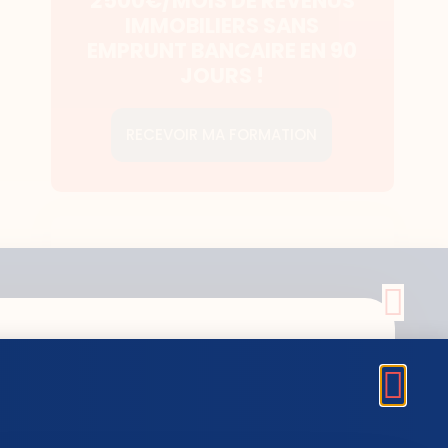
2500€/MOIS DE REVENUS
IMMOBILIERS SANS
EMPRUNT BANCAIRE EN 90
JOURS !
RECEVOIR MA FORMATION
DERNIERS ARTICLES
Facturation
électronique 1er
septembre 2026 : ce
que tout sous-loueur
pro doit faire cet été
24 juillet 2026