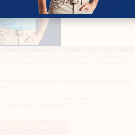
 et maximiser vos
mpagnent représentent un tournant décisif pour les
elles régulations et la suppression de niches fiscales
s attractives. Il est essentiel pour les propriétaires
pour maximiser la rentabilité de leurs investissements
stratégies immobilières, contactez nos experts dès
sé.
 une méthode simple (et totalement légale) pour ne
nts en location courte durée.
ER À LA TAXE D'HABITATION