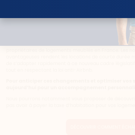
Anticiper les changements
investissements
La
loi anti-Airbnb
et les réformes fiscales qui l’acco
propriétaires de logements meublés en France. Les nouv
avantageuses rendent les locations de courte durée moin
de s’adapter rapidement à ce nouveau cadre législatif 
tout en respectant la loi anti-Airbnb.
Pour anticiper ces changements et optimiser vos 
aujourd’hui pour un accompagnement personnali
Nous pourrons notamment vous proposer de découvrir
pas avoir à payer la taxe d’habitation pour vos logeme
DÉCOUVRIR COMMENT ÉCHAPP