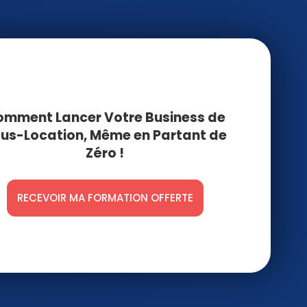
Frais partagés vs frais
simplifiés Airbnb en
2026 : le vrai calcul (et
pourquoi le débat est
terminé)
23 juillet 2026
mment Lancer Votre Business de
TVA Airbnb 2026 : les
us-Location, Même en Partant de
vrais seuils (et ce que
la jurisprudence
Zéro !
change pour toi)
29 juin 2026
RECEVOIR MA FORMATION OFFERTE
La fausse deadline qui
a fait paniquer 90 % des
sous-loueurs (et la
vraie qui arrive)
25 juin 2026