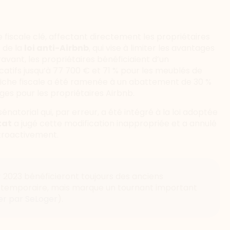
 fiscale clé, affectant directement les propriétaires
e de la
loi anti-Airbnb
, qui vise à limiter les avantages
vant, les propriétaires bénéficiaient d’un
catifs jusqu’à 77 700 € et 71 % pour les meublés de
 niche fiscale a été ramenée à un abattement de 30 %
ges pour les propriétaires Airbnb.
atorial qui, par erreur, a été intégré à la loi adoptée
tat
a jugé cette modification inappropriée et a annulé
étroactivement.
r 2023 bénéficieront toujours des anciens
t temporaire, mais marque un tournant important
er par SeLoger
)​.