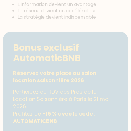
L’information devient un avantage
Le réseau devient un accélérateur
La stratégie devient indispensable
Bonus exclusif
AutomaticBNB
Réservez votre place au salon
location saisonnière 2026
Participez au RDV des Pros de la
Location Saisonnière à Paris le 21 mai
2026.
Profitez de
−15 % avec le code :
AUTOMATICBNB