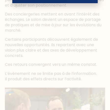
et d’ajuster son positionnement.
Des conciergeries mettent en avant l’intérêt des
échanges. Le salon devient un espace de partage
de pratiques et de mise à jour sur les évolutions du
marché.
Certains participants découvrent également de
nouvelles opportunités. Ils repartent avec une
vision plus claire et des axes de développement
concrets.
Ces retours convergent vers un même constat.
L’événement ne se limite pas à de l’information.
Il produit des effets directs sur l’activité.