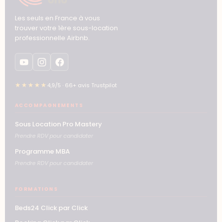
Les seuls en France à vous
trouver votre 1ère sous-location
professionnelle Airbnb.
★★★★★
4,9/5 · 66+ avis Trustpilot
ACCOMPAGNEMENTS
Sous Location Pro Mastery
Prendre RDV pour candidater
Programme MBA
Prendre RDV pour candidater
FORMATIONS
Beds24 Click par Click