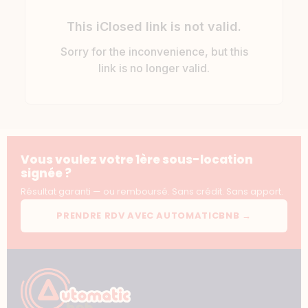
Vous voulez votre 1ère sous-location
signée ?
Résultat garanti — ou remboursé. Sans crédit. Sans apport.
PRENDRE RDV AVEC AUTOMATICBNB →