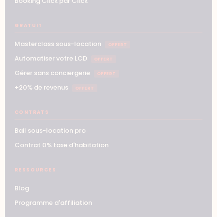
Booking Click par Click
GRATUIT
Masterclass sous-location
OFFERT
Automatiser votre LCD
OFFERT
Gérer sans conciergerie
OFFERT
+20% de revenus
OFFERT
CONTRATS
Bail sous-location pro
Contrat 0% taxe d'habitation
RESSOURCES
Blog
Programme d'affiliation