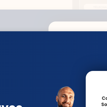
-VOUS
e)
NOTRE BEST SELLER
GERER VOTR
COURTE DUR
D'UNE CONC
Co
So