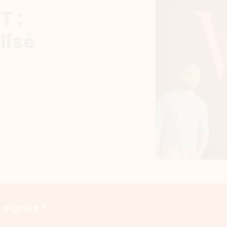
T :
lisé
 signée ?