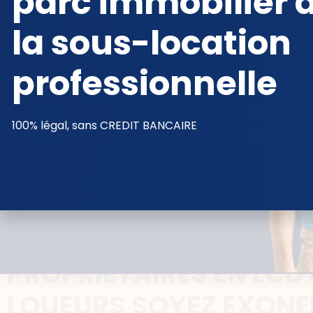
parc immobilier 
contact@automaticbnb.fr
la sous-location
professionnelle​
100% légal, sans CREDIT BANCAIRE ​
LE CONTRAT 0% TAXE D'HABITATION
PROPRIETAIRES EN LCD
LOUEURS SOYEZ EXONE