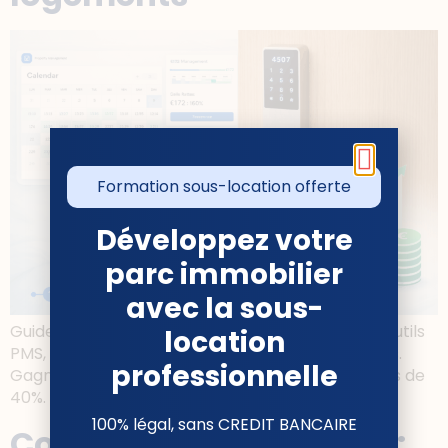
Formation sous-location offerte
Développez votre
parc immobilier
avec la sous-
Guide complet pour automatiser votre Airbnb : outils
location
PMS, tarification dynamique, serrures connectées.
professionnelle
Gagnez 3-5h/semaine et augmentez vos revenus de
40%.
100% légal, sans CREDIT BANCAIRE
Conciergerie et Carte G :