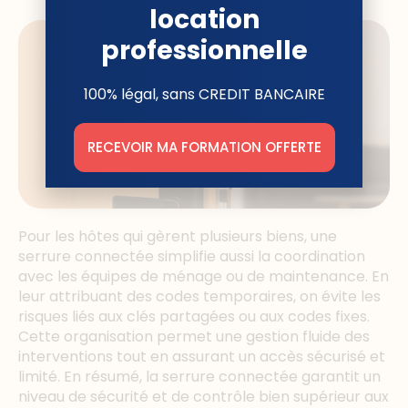
location
professionnelle
100% légal, sans CREDIT BANCAIRE
RECEVOIR MA FORMATION OFFERTE
Pour les hôtes qui gèrent plusieurs biens, une
serrure connectée simplifie aussi la coordination
avec les équipes de ménage ou de maintenance. En
leur attribuant des codes temporaires, on évite les
risques liés aux clés partagées ou aux codes fixes.
Cette organisation permet une gestion fluide des
interventions tout en assurant un accès sécurisé et
limité. En résumé, la serrure connectée garantit un
niveau de sécurité et de contrôle bien supérieur aux