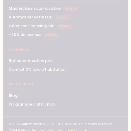
Masterclass sous-location
OFFERT
Automatiser votre LCD
OFFERT
Gérer sans conciergerie
OFFERT
+20% de revenus
OFFERT
CONTRATS
Bail sous-location pro
Contrat 0% taxe d'habitation
RESSOURCES
Blog
Programme d'affiliation
© 2026 AutomaticBnb — SAS OCTOPUS 39. Tous droits réservés.
CGV
Mentions légales
contact@automaticbnb.fr