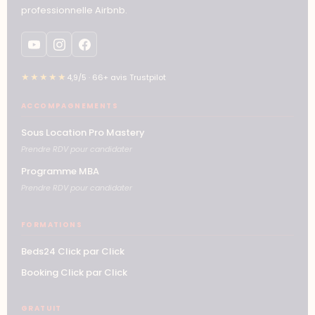
professionnelle Airbnb.
★★★★★
4,9/5 · 66+ avis Trustpilot
ACCOMPAGNEMENTS
Sous Location Pro Mastery
Prendre RDV pour candidater
Programme MBA
Prendre RDV pour candidater
FORMATIONS
Beds24 Click par Click
Booking Click par Click
GRATUIT