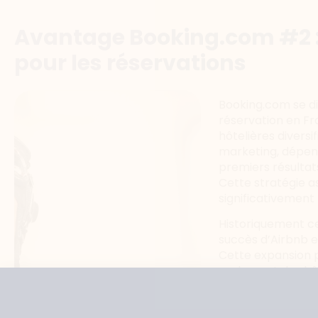
Avantage Booking.com #2 : 
pour les réservations
Booking.com se d
réservation en Fr
hôtelières divers
marketing, dépens
premiers résultat
Cette stratégie a
significativement 
Historiquement ce
succès d’Airbnb e
Cette expansion 
seulement des hôt
durée moins satur
propriétés sur Bo
expériences plus p