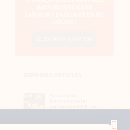
2500€/MOIS DE REVENUS
IMMOBILIERS SANS
EMPRUNT BANCAIRE EN 90
JOURS !
RECEVOIR MA FORMATION
DERNIERS ARTICLES
Facturation
électronique 1er
septembre 2026 : ce
que tout sous-loueur
pro doit faire cet été
24 juillet 2026