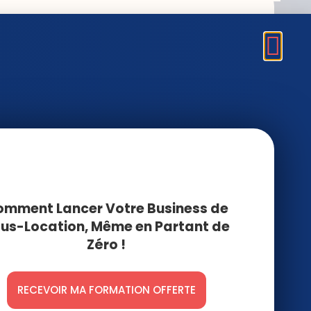
Frais partagés vs frais
simplifiés Airbnb en
2026 : le vrai calcul (et
pourquoi le débat est
terminé)
23 juillet 2026
TVA Airbnb 2026 : les
vrais seuils (et ce que
la jurisprudence
change pour toi)
29 juin 2026
mment Lancer Votre Business de
La fausse deadline qui
a fait paniquer 90 % des
us-Location, Même en Partant de
sous-loueurs (et la
Zéro !
vraie qui arrive)
25 juin 2026
RECEVOIR MA FORMATION OFFERTE