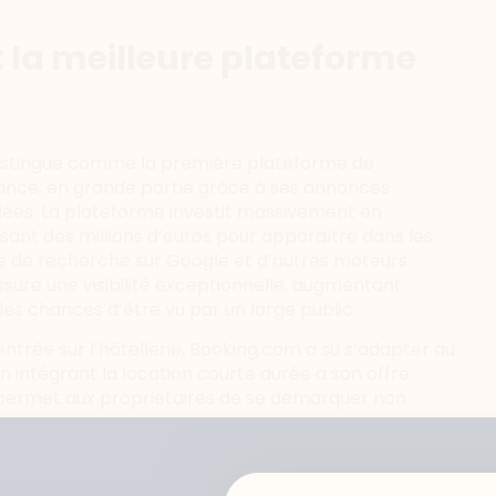
la meilleure plateforme
istingue comme la première plateforme de
ance, en grande partie grâce à ses annonces
ifiées. La plateforme investit massivement en
ant des millions d’euros pour apparaître dans les
s de recherche sur Google et d’autres moteurs.
ssure une visibilité exceptionnelle, augmentant
les chances d’être vu par un large public.
ntrée sur l’hôtellerie, Booking.com a su s’adapter au
n intégrant la location courte durée à son offre.
permet aux propriétaires de se démarquer non
els mais aussi dans un marché de la location courte
é. En proposant une alternative aux hôtels, les
oking.com attirent des clients cherchant des
ersonnalisées. Les propriétaires bénéficient ainsi