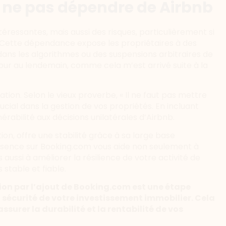
 ne pas dépendre de Airbnb
éressantes, mais aussi des risques, particulièrement si
 Cette dépendance expose les propriétaires à des
ns les algorithmes ou des suspensions arbitraires de
our au lendemain, comme cela m’est arrivé suite à la
ation. Selon le vieux proverbe, « Il ne faut pas mettre
cial dans la gestion de vos propriétés. En incluant
érabilité aux décisions unilatérales d’Airbnb.
on, offre une stabilité grâce à sa large base
présence sur Booking.com vous aide non seulement à
aussi à améliorer la résilience de votre activité de
 stable et fiable.
tion par l’ajout de Booking.com est une étape
a sécurité de votre investissement immobilier. Cela
surer la durabilité et la rentabilité de vos